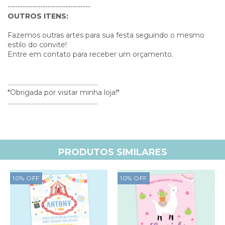
---------------------------------
OUTROS ITENS:
Fazemos outras artes para sua festa seguindo o mesmo
estilo do convite!
Entre em contato para receber um orçamento.
............................................................
*Obrigada por visitar minha loja!*
............................................................
PRODUTOS SIMILARES
10
%
OFF
10
%
OFF