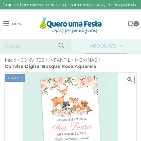
Já que os bons momentos da vida passam rápido, que sejam inesquecíveis!!!
MENU
0
PRODUTOS
Início
/
CONVITES
/
INFANTIL
/
MENINAS
/
Convite Digital Bosque Rosa Aquarela
10
%
OFF