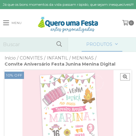
Já que os bons momentos da vida passam rápido, que sejam inesquecíveis!!!
MENU
0
PRODUTOS
Início
/
CONVITES
/
INFANTIL
/
MENINAS
/
Convite Aniversário Festa Junina Menina Digital
10
%
OFF