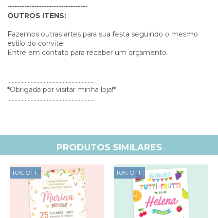
---------------------------------
OUTROS ITENS:
Fazemos outras artes para sua festa seguindo o mesmo
estilo do convite!
Entre em contato para receber um orçamento.
............................................................
*Obrigada por visitar minha loja!*
............................................................
PRODUTOS SIMILARES
10
%
OFF
10
%
OFF