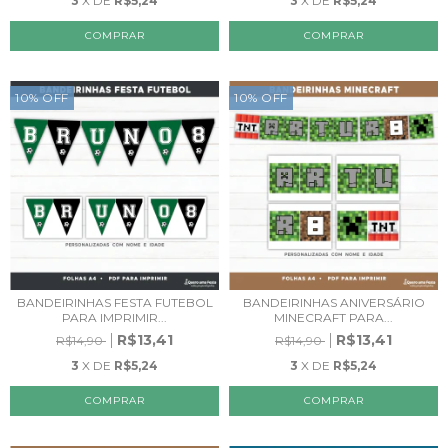
3
X DE
R$5,24
3
X DE
R$5,24
10
%
OFF
10
%
OFF
BANDEIRINHAS FESTA FUTEBOL
BANDEIRINHAS ANIVERSÁRIO
PARA IMPRIMIR...
MINECRAFT PARA...
R$13,41
R$13,41
R$14,90
R$14,90
3
X DE
R$5,24
3
X DE
R$5,24