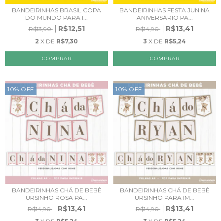
BANDEIRINHAS BRASIL COPA
BANDEIRINHAS FESTA JUNINA
DO MUNDO PARA I...
ANIVERSÁRIO PA...
R$12,51
R$13,41
R$13,90
R$14,90
2
X DE
R$7,30
3
X DE
R$5,24
10
%
OFF
10
%
OFF
BANDEIRINHAS CHÁ DE BEBÊ
BANDEIRINHAS CHÁ DE BEBÊ
URSINHO ROSA PA...
URSINHO PARA IM...
R$13,41
R$13,41
R$14,90
R$14,90