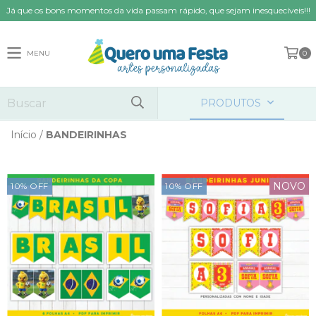
Já que os bons momentos da vida passam rápido, que sejam inesquecíveis!!!
MENU
0
PRODUTOS
Início
/
BANDEIRINHAS
NOVO
10
%
OFF
10
%
OFF