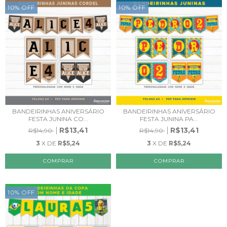
10
%
OFF
10
%
OFF
BANDEIRINHAS ANIVERSÁRIO
BANDEIRINHAS ANIVERSÁRIO
FESTA JUNINA CO...
FESTA JUNINA PA...
R$13,41
R$13,41
R$14,90
R$14,90
3
X DE
R$5,24
3
X DE
R$5,24
10
%
OFF