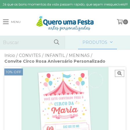
Já que os bons momentos da vida passam rápido, que sejam inesquecíveis!!!
MENU
0
PRODUTOS
Início
/
CONVITES
/
INFANTIL
/
MENINAS
/
Convite Circo Rosa Aniversário Personalizado
10
%
OFF