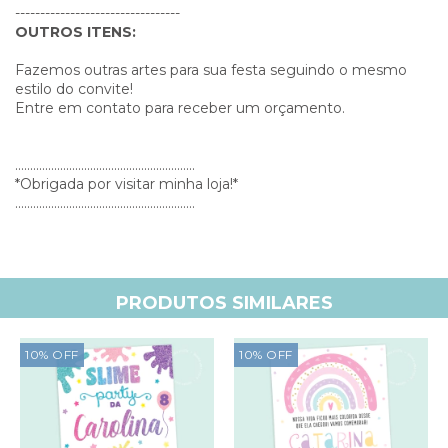
---------------------------------
OUTROS ITENS:
Fazemos outras artes para sua festa seguindo o mesmo
estilo do convite!
Entre em contato para receber um orçamento.
............................................................
*Obrigada por visitar minha loja!*
............................................................
PRODUTOS SIMILARES
10
%
OFF
10
%
OFF