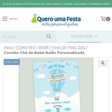
Já que os bons momentos da vida passam rápido, que sejam inesquecíveis!!!
MENU
0
PRODUTOS
Início
/
CONVITES
/
BEBÊ
/
CHÁ DE FRALDAS
/
Convite Chá de Bebê Balão Personalizado
10
%
OFF