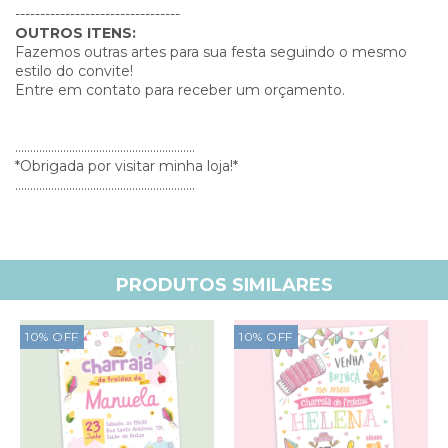
---------------------------------
OUTROS ITENS:
Fazemos outras artes para sua festa seguindo o mesmo
estilo do convite!
Entre em contato para receber um orçamento.
............................................................
*Obrigada por visitar minha loja!*
............................................................
PRODUTOS SIMILARES
10
%
OFF
10
%
OFF