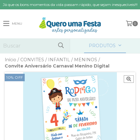
Já que os bons momentos da vida passam rápido, que sejam inesquecíveis!!!
MENU
0
PRODUTOS
Início
/
CONVITES
/
INFANTIL
/
MENINOS
/
Convite Aniversário Carnaval Menino Digital
10
%
OFF