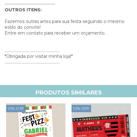
---------------------------------
OUTROS ITENS:
Fazemos outras artes para sua festa seguindo o mesmo
estilo do convite!
Entre em contato para receber um orçamento.
............................................................
*Obrigada por visitar minha loja!*
............................................................
PRODUTOS SIMILARES
10
%
OFF
10
%
OFF