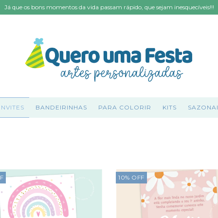
Já que os bons momentos da vida passam rápido, que sejam inesquecíveis!!!
NVITES
BANDEIRINHAS
PARA COLORIR
KITS
SAZONAI
F
10
%
OFF