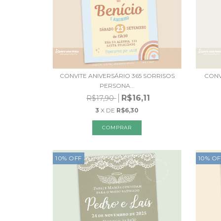
CONVITE ANIVERSÁRIO 365 SORRISOS
CONV
PERSONA...
R$16,11
R$17,90
3
X DE
R$6,30
10
%
OFF
10
%
OF