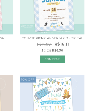
OSA
CONVITE PICNIC ANIVERSÁRIO - DIGITAL
R$16,11
R$17,90
3
X DE
R$6,30
10
%
OFF