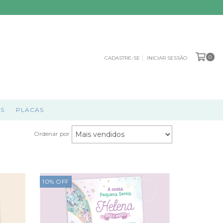
0
CADASTRE-SE
INICIAR SESSÃO
S
PLACAS
Ordenar por
10
%
OFF