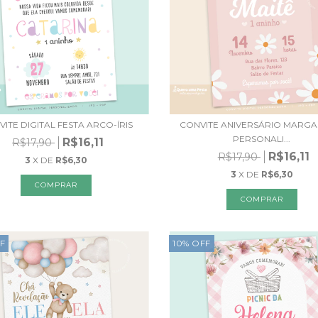
ITE DIGITAL FESTA ARCO-ÍRIS
CONVITE ANIVERSÁRIO MARGA
PERSONALI...
R$16,11
R$17,90
R$16,11
R$17,90
3
X DE
R$6,30
3
X DE
R$6,30
F
10
%
OFF