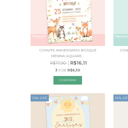
CONVITE ANIVERSÁRIO BOSQUE
CONV
MENINA AQUARE...
R$16,11
R$17,90
3
X DE
R$6,30
10
%
OFF
10
%
OF