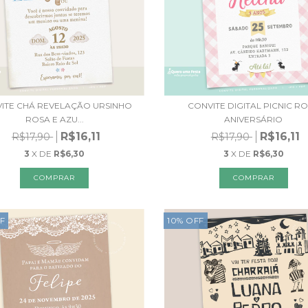
ITE CHÁ REVELAÇÃO URSINHO
CONVITE DIGITAL PICNIC R
ROSA E AZU...
ANIVERSÁRIO
R$16,11
R$16,11
R$17,90
R$17,90
3
X DE
R$6,30
3
X DE
R$6,30
F
10
%
OFF