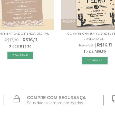
ITE BATIZADO RENDA DIGITAL
CONVITE CHÁ BAR CORDEL F
JUNINA DIGI...
R$16,11
R$17,90
R$16,11
R$17,90
3
X DE
R$6,30
3
X DE
R$6,30
COMPRE COM SEGURANÇA
Seus dados sempre protegidos