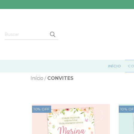
INÍCIO
CO
Início
CONVITES
/
10
%
OFF
10
%
OF